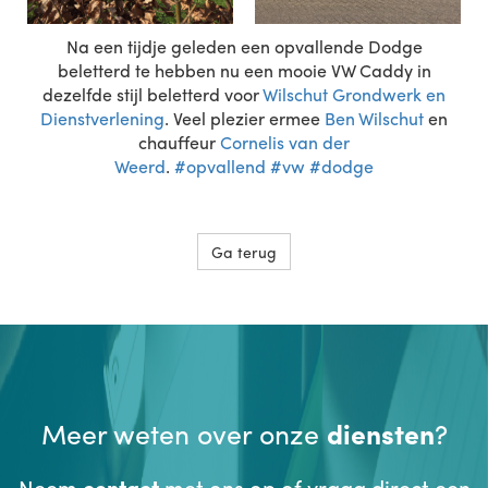
Na een tijdje geleden een opvallende Dodge
beletterd te hebben nu een mooie VW Caddy in
dezelfde stijl beletterd voor
Wilschut Grondwerk en
Dienstverlening
. Veel plezier ermee
Ben Wilschut
en
chauffeur
Cornelis van der
Weerd
.
#opvallend
#vw
#dodge
Ga terug
Meer weten over onze
diensten
?
Neem
contact
met ons op of vraag direct een