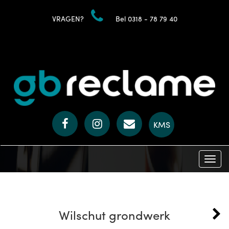
v
VRAGEN?
Bel 0318 - 78 79 40
KMS
Toggle
naviga
Wilschut grondwerk